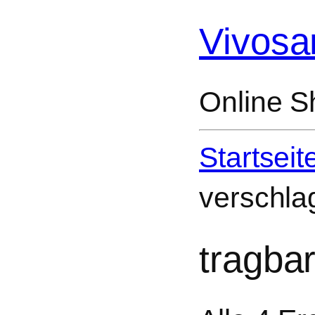
Vivosa
Online S
Startseit
verschlag
tragba