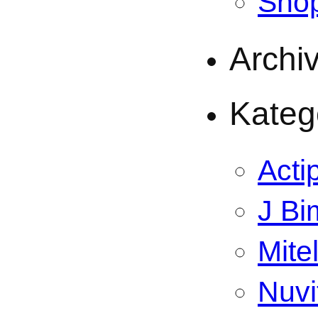
Sho
Archi
Kateg
Acti
J Bi
Mite
Nuvi