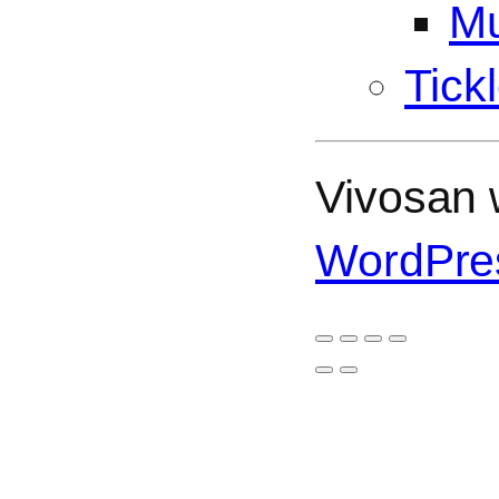
Mu
Tick
Vivosan w
WordPre