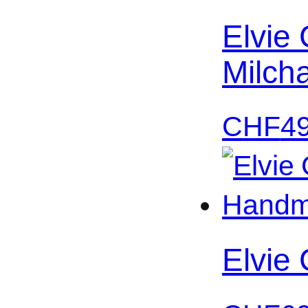
Elvie
Milch
CHF
4
Elvie