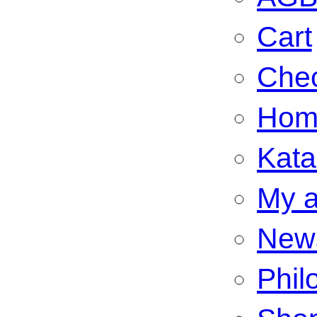
Cart
Che
Hom
Kata
My a
New
Phil