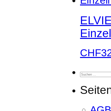
ELVIE
Einze
CHF
3
Suchen
nach:
Seite
AG