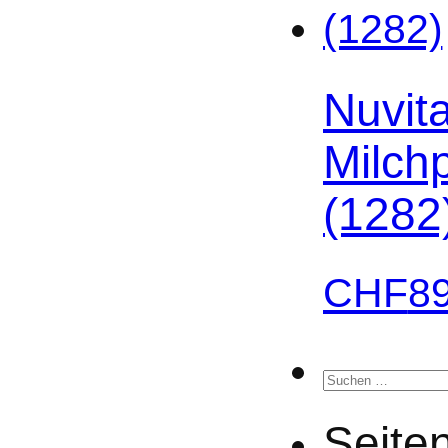
Nuvita
Milch
(1282
CHF
8
Suchen
nach:
Seite