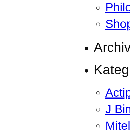
Phil
Sho
Archi
Kateg
Acti
J Bi
Mite