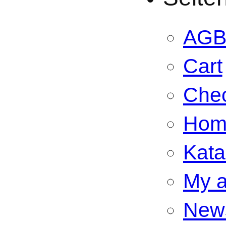
AG
Cart
Che
Hom
Kata
My a
New