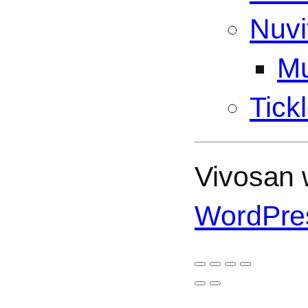
Nuvi
Mu
Tick
Vivosan w
WordPre