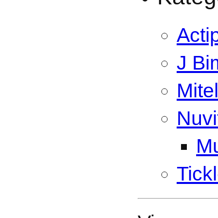
Acti
J Bi
Mite
Nuvi
Mu
Tick