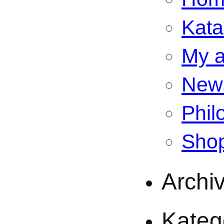
Kata
My a
New
Phil
Sho
Archi
Kateg