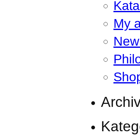
Kata
My a
New
Phil
Sho
Archi
Kateg