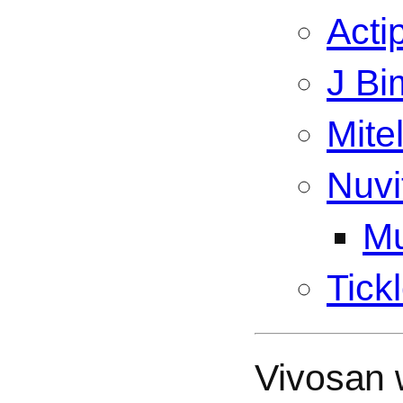
Acti
J Bi
Mite
Nuvi
Mu
Tick
Vivosan w