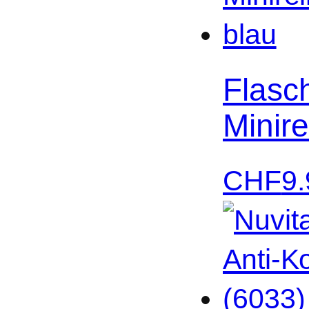
Flasc
Minire
CHF
9.