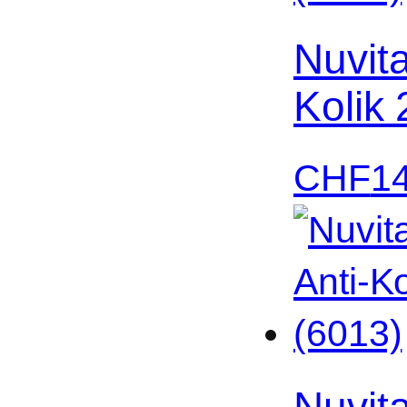
Nuvit
Kolik
CHF
1
Nuvit