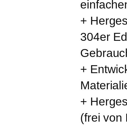
einfache
+ Herges
304er Ed
Gebrauc
+ Entwick
Materiali
+ Hergest
(frei von