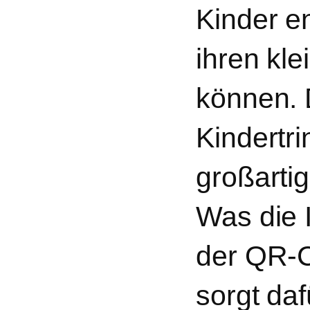
Kinder en
ihren kl
können. 
Kindertr
großartig
Was die I
der QR-C
sorgt daf