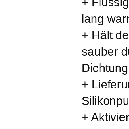
+ Flüssi
lang war
+ Hält d
sauber d
Dichtung
+ Liefer
Silikonpu
+ Aktivi