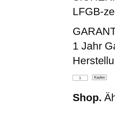
LFGB-zer
GARANT
1 Jahr G
Herstell
Trinkflasche
Kaufen
Lemon
250ml
Shop.
Äh
Menge