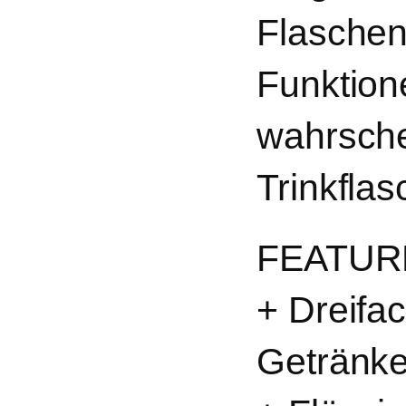
Flaschen 
Funktione
wahrschei
Trinkflas
FEATUR
+ Dreifa
Getränke