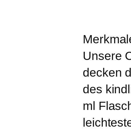
Merkmal
Unsere C
decken d
des kind
ml Flasch
leichtest