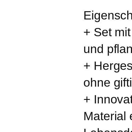
Eigensch
+ Set mi
und pflan
+ Herges
ohne gift
+ Innova
Material 