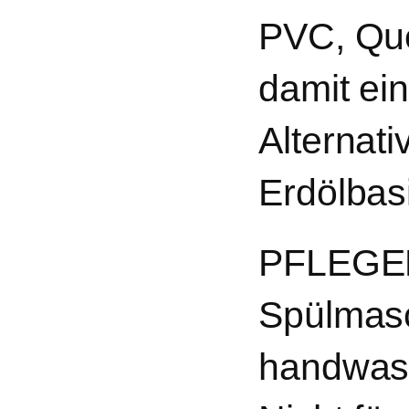
PVC, Que
damit ei
Alternati
Erdölbas
PFLEGE
Spülmasc
handwas