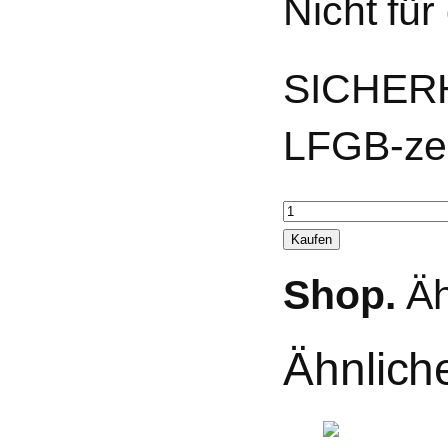
Nicht für
SICHER
LFGB-zer
PLA
Dino
Kaufen
Menge
Shop.
Äh
Ähnlich