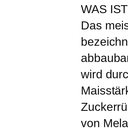
WAS IST
Das meist
bezeichne
abbaubar
wird dur
Maisstär
Zuckerrü
von Mela