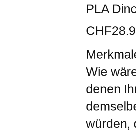
PLA Din
CHF
28.
Merkmal
Wie wäre
denen Ih
demselbe
würden, 