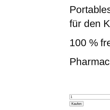
Portables
für den 
100 % fr
Pharmac
Miteless
portable-
Kaufen
gegen