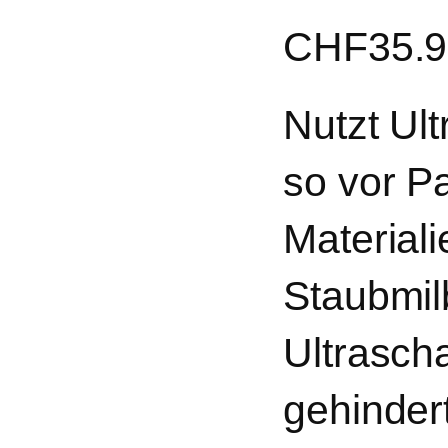
CHF
35.
Nutzt Ul
so vor Pa
Material
Staubmil
Ultrasch
gehindert