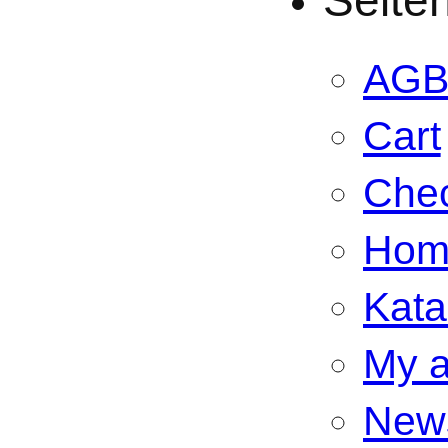
AG
Cart
Che
Hom
Kata
My a
New