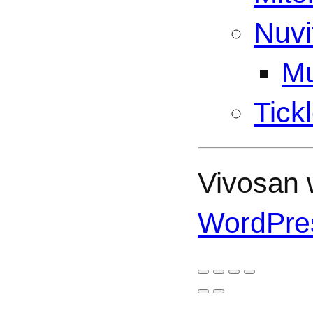
Nuvi
Mu
Tick
Vivosan w
WordPre