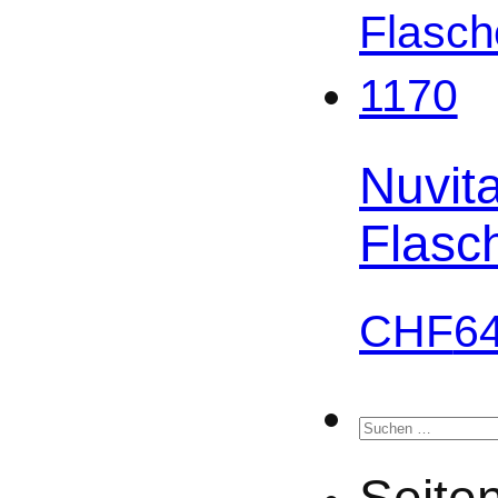
Nuvita
Flasc
CHF
6
Suchen
nach:
Seite