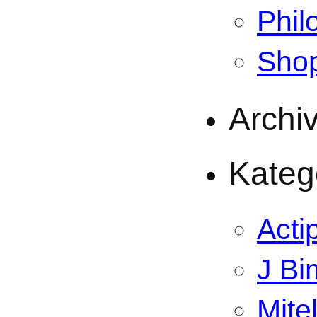
Phil
Sho
Archi
Kateg
Acti
J Bi
Mite