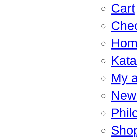
Cart
Che
Hom
Kata
My a
New
Phil
Sho