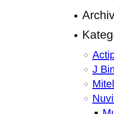
Archi
Kateg
Acti
J Bi
Mite
Nuvi
Mu