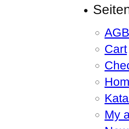
Seite
AG
Cart
Che
Hom
Kata
My a