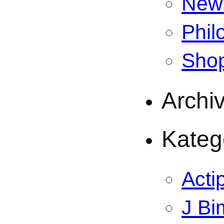
New
Phil
Sho
Archi
Kateg
Acti
J Bi