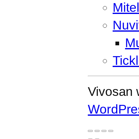
Mite
Nuvi
Mu
Tick
Vivosan w
WordPre