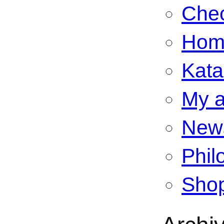
Che
Hom
Kata
My a
New
Phil
Sho