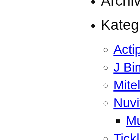
Archi
Kateg
Acti
J Bi
Mite
Nuvi
Mu
Tick