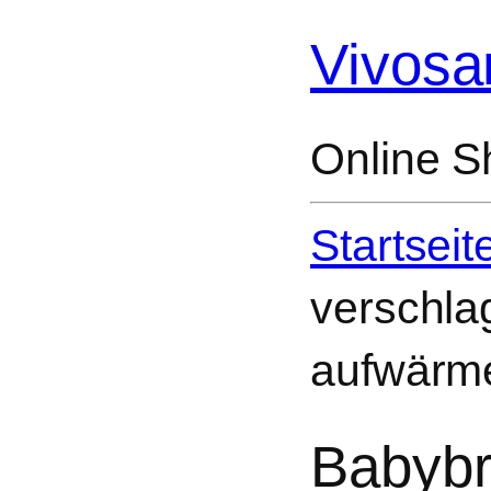
Vivosa
Online S
Startseit
verschla
aufwärm
Babybr