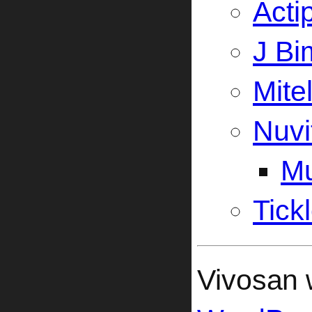
Acti
J Bi
Mite
Nuvi
Mu
Tick
Vivosan w