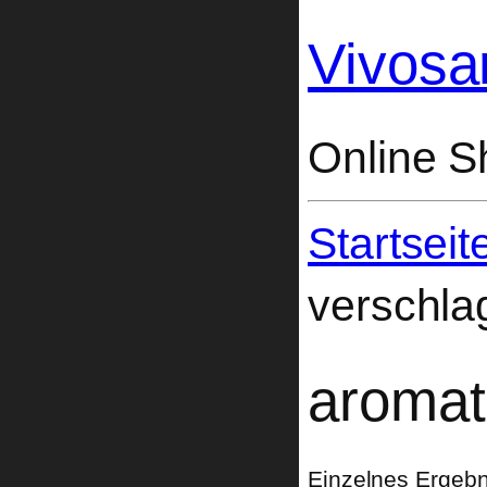
Vivosa
Online S
Startseit
verschla
aromat
Einzelnes Ergebn