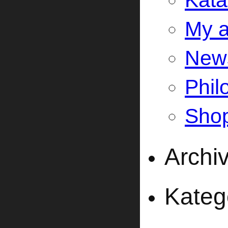
Kata
My a
New
Phil
Sho
Archi
Kateg