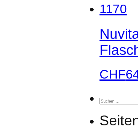
Nuvita
Flasc
CHF
6
Suchen
nach:
Seite