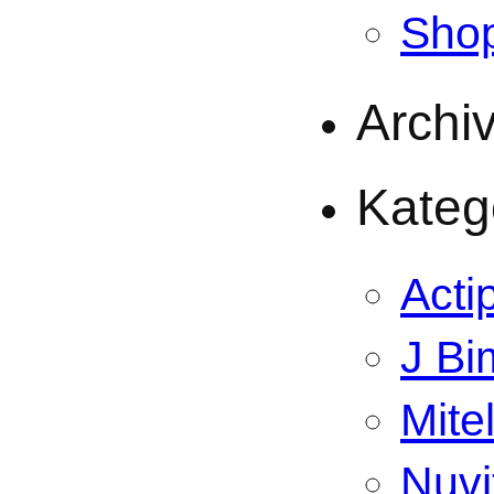
Sho
Archi
Kateg
Acti
J Bi
Mite
Nuvi