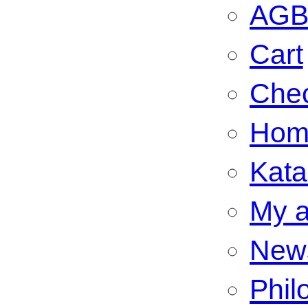
AG
Cart
Che
Hom
Kata
My a
New
Phil