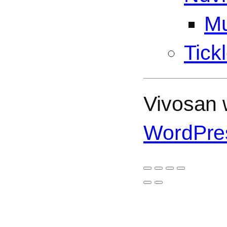
Mu
Tick
Vivosan w
WordPre