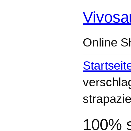
Vivosa
Online S
Startseit
verschla
strapazi
100% s