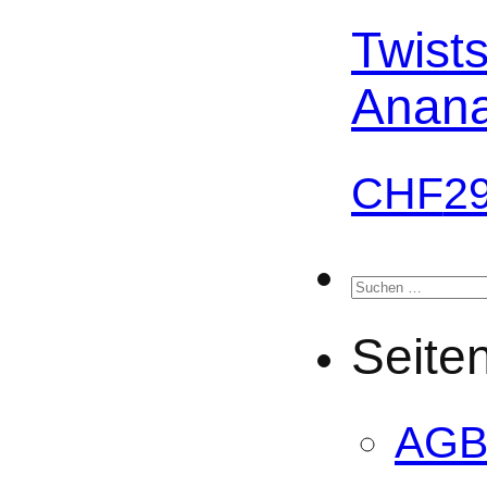
Twist
Anan
CHF
2
Suchen
nach:
Seite
AG