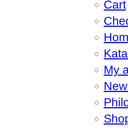
Cart
Che
Hom
Kata
My a
New
Phil
Sho