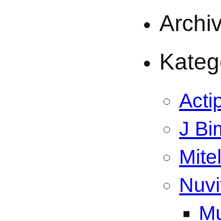
Archi
Kateg
Acti
J Bi
Mite
Nuvi
Mu