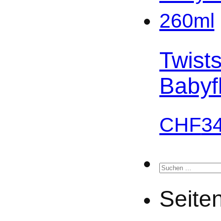
Twist
Babyf
CHF
3
Suchen
nach:
Seite