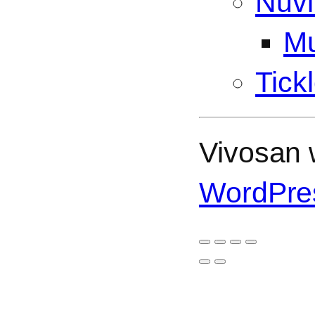
Nuvi
Mu
Tick
Vivosan w
WordPre