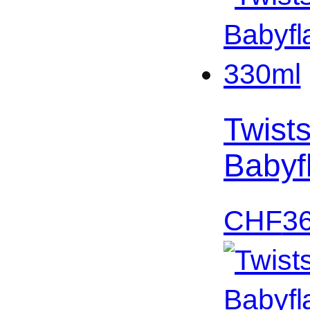
Twist
Babyf
CHF
3