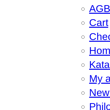
AG
Cart
Che
Hom
Kata
My a
New
Phil