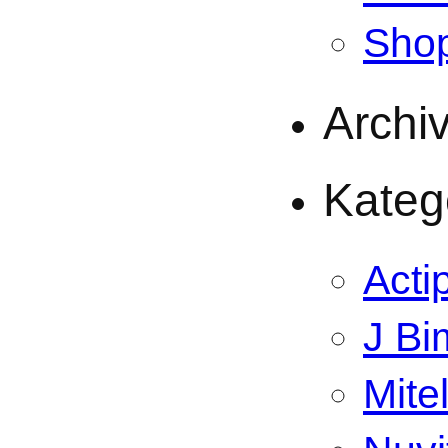
Sho
Archi
Kateg
Acti
J Bi
Mite